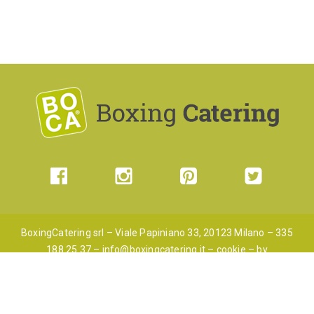
BoxingCatering srl – Viale Papiniano 33, 20123 Milano – 335
188 25 37 –
info@boxingcatering.it
–
cookie
– by
Pluristudio
CF/PI 06042100963 – capitale sociale 40.000€ interamente
versato -Iscritta alla Camera di Commercio di Milano (