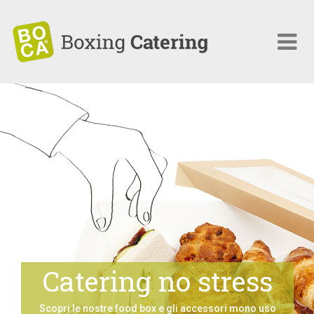
Chi siamo
Catering
Eventi
Menù
C
a
t
e
r
i
n
g
n
o
s
t
r
e
s
s
Clienti
Scopri le nostre food box e gli accessori mono uso